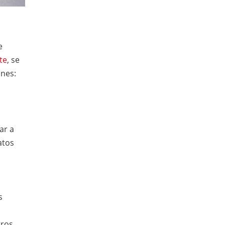
e
te
, se
anes:
ar a
atos
s
tros