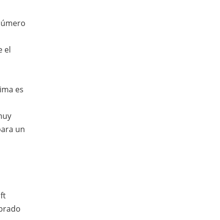
 número
 el
tima es
muy
para un
ft
mbrado