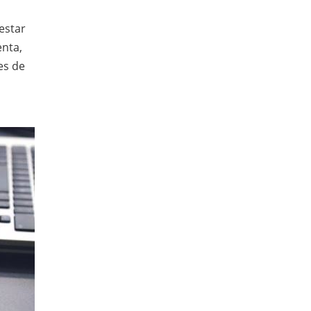
estar
enta,
es de