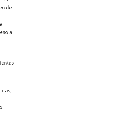
men de
e
ceso a
ientas
ntas,
s,