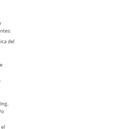
y
ntes:
ica del
de
a
ing.
/o
 el