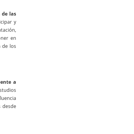
 de las
cipar y
tación,
oner en
 de los
mente a
studios
luencia
s desde