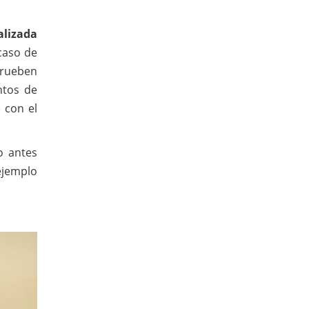
alizada
 caso de
prueben
ntos de
 con el
 antes
ejemplo