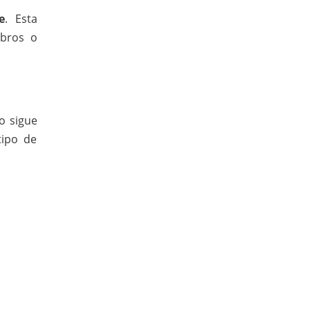
e
. Esta
ibros o
o sigue
tipo de