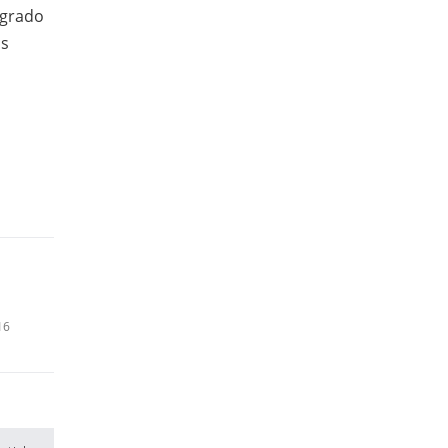
 grado
os
16