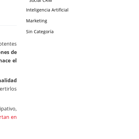
Social CRM
Inteligencia Artificial
Marketing
Sin Categoría
otentes
ones de
nace el
nalidad
ertirlos
pativo,
rtan en