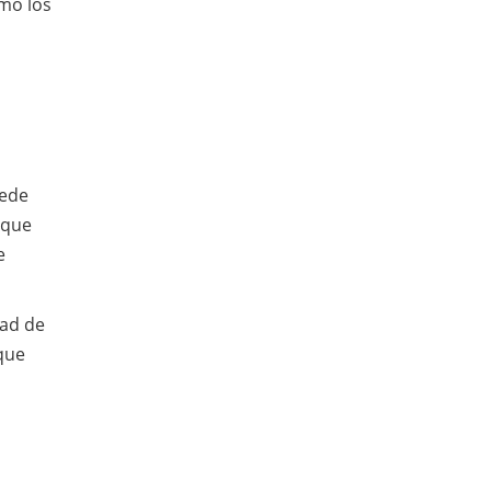
omo los
uede
 que
e
dad de
 que