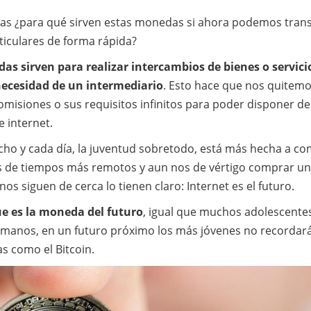
tas ¿para qué sirven estas monedas si ahora podemos trans
ticulares de forma rápida?
as sirven para realizar intercambios de bienes o servici
necesidad de un intermediario
. Esto hace que nos quitem
omisiones o sus requisitos infinitos para poder disponer d
e internet.
echo y cada día, la juventud sobretodo, está más hecha a co
 de tiempos más remotos y aun nos de vértigo comprar un
os siguen de cerca lo tienen claro: Internet es el futuro.
e es la moneda del futuro
, igual que muchos adolescente
 manos, en un futuro próximo los más jóvenes no recordará
s como el Bitcoin.