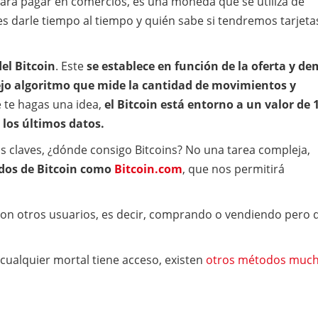
para pagar en comercios, es una moneda que se utiliza de
 darle tiempo al tiempo y quién sabe si tendremos tarjeta
del Bitcoin
. Este
se establece en función de la oferta y d
ejo algoritmo que mide la cantidad de movimientos y
e te hagas una idea,
el Bitcoin está entorno a un valor de 
 los últimos datos.
as claves, ¿dónde consigo Bitcoins? No una tarea compleja,
dos de Bitcoin como
Bitcoin.com
, que nos permitirá
con otros usuarios, es decir, comprando o vendiendo pero 
 cualquier mortal tiene acceso, existen
otros métodos muc