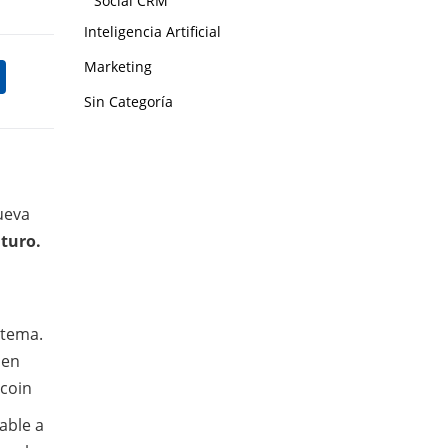
Social CRM
Inteligencia Artificial
Marketing
Sin Categoría
ueva
uturo.
 tema.
 en
ecoin
able a