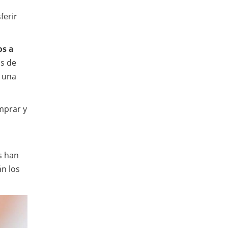
ferir
os a
os de
e una
mprar y
s han
n los