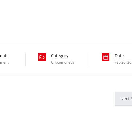
ents
Category
Date
mment
Criptomoneda
Feb 20, 2
Next A