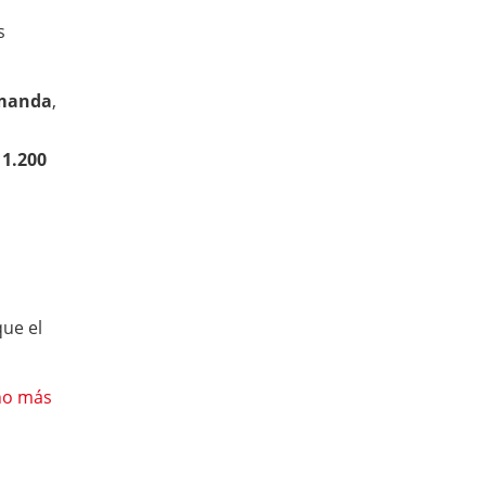
s
emanda
,
11.200
que el
ho más